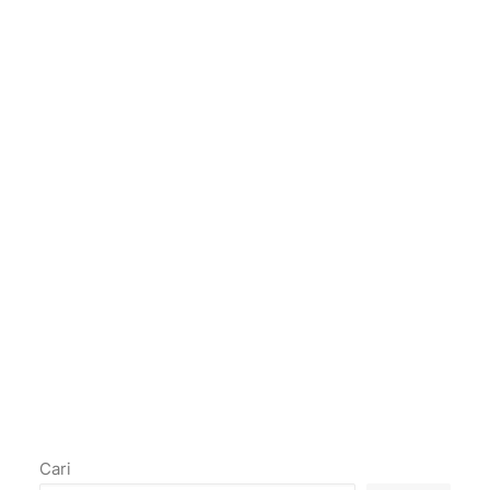
Tax
DOWNLOAD
Update
September
2019
1 file(s)
588.95 KB
by SSJK Consulting
Cari